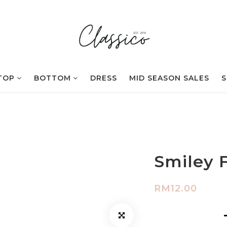
TOP
BOTTOM
DRESS
MID SEASON SALES
S
Smiley 
RM12.00