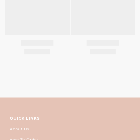
QUICK LINKS
About Us
How To Order